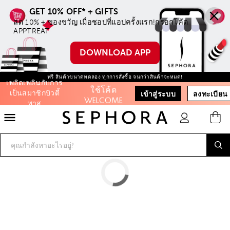
ลด 10% + ของขวัญ เมื่อชอปที่แอปครั้งแรก!กรอกโค้ด 
ลด 10% ทุกชิ้น
APPTREAT
ไม่มีขั้นตำ่ เมื่อ
ชอปบน
DOWNLOAD APP
ออนไลน์ครั้ง
แรก
จัดส่งฟรีเมื่อสั่งสินค้าครบ ฿500
ฟรี สินค้าขนาดทดลอง ทุกการสั่งซื้อ จนกว่าสินค้าจะหมด!
เพลิดเพลินกับการ
ใช้โค้ด
เป็นสมาชิกบิวตี้
เข้าสู่ระบบ
ลงทะเบียน
WELCOME
พาส
สะสมคะแนนบิ้ว
Filter:
ตี้พาสเพื่อรับ
ของขวัญและ
ส่วนลดต่างๆ
รับฟรี 50
คะแนน เมื่อ
สมัครสมาชิก
และสิทธิะิเศษ