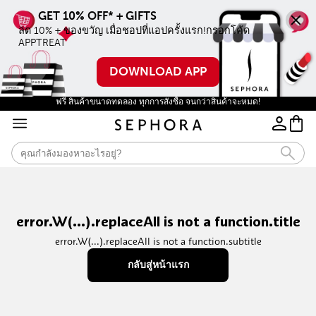
ลด 10% + ของขวัญ เมื่อชอปที่แอปครั้งแรก!กรอกโค้ด 
APPTREAT
DOWNLOAD APP
ฟรี สินค้าขนาดทดลอง ทุกการสั่งซื้อ จนกว่าสินค้าจะหมด!
error.W(...).replaceAll is not a function.title
error.W(...).replaceAll is not a function.subtitle
กลับสู่หน้าแรก