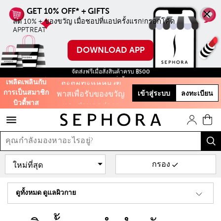
ลด 10% ทุกชิ้น ไม่มี
ขั้นตำ่ เมื่อชอปบน
ลด 10% + ของขวัญ เมื่อชอปที่แอปครั้งแรก!กรอกโค้ด 
ออนไลน์ครั้งแรก
APPTREAT
DOWNLOAD APP
ใช้โค้ด WELCOME
จัดส่งฟรีเมื่อสั่งสินค้าครบ ฿500
สะสมคะแนนบิ้วตี้
ฟรี สินค้าขนาดทดลอง ทุกการสั่งซื้อ จนกว่าสินค้าจะหมด!
เพลิดเพลินกับ
พาสเพื่อรับของขวัญ
การเป็นสมาชิก
เข้าสู่ระบบ
ลงทะเบียน
และส่วนลดต่างๆ
บิวตี้พาส
รับฟรี 50 คะแนน เมื่อ
สมัครสมาชิก
กรอง
และสิทธิะิเศษอีก
มากมาย!
ดูทั้งหมด ดูแลผิวกาย