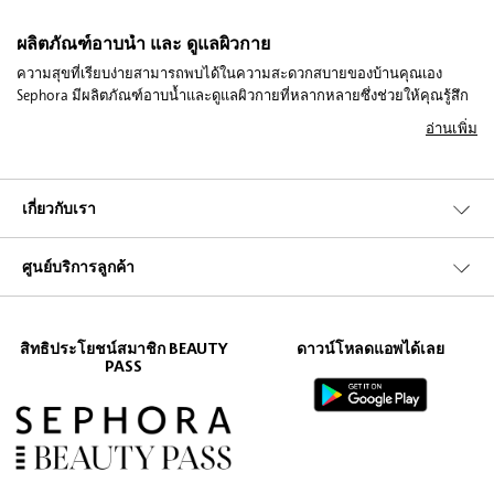
ผลิตภัณฑ์อาบน้ำ และ ดูแลผิวกาย
ความสุขที่เรียบง่ายสามารถพบได้ในความสะดวกสบายของบ้านคุณเอง
Sephora มีผลิตภัณฑ์อาบน้ำและดูแลผิวกายที่หลากหลายซึ่งช่วยให้คุณรู้สึก
สดชื่นและผ่อนคลายตลอดทั้งวัน ผลิตภัณฑ์แต่ละชิ้นผลิตโดยแบรนด์ชั้นนำ
อ่านเพิ่ม
ของโลก ซึ่งออกแบบมาเพื่อให้ผลลัพธ์ที่ยอดเยี่ยมและทำให้ผิวของคุณเปล่ง
ประกายด้วยความงามตามธรรมชาติ คุณไม่จำเป็นต้องออกจากบ้านเพื่อ
เพลิดเพลินกับประสบการณ์สปาที่หรูหราและผ่อนคลาย ค้นพบผลิตภัณฑ์อาบ
น้ำและดูแลผิวกายจาก Sephora ที่จะช่วยให้คุณได้รับประโยชน์สูงสุดจาก
เกี่ยวกับเรา
กิจวัตรการอาบน้ำปกติของคุณ และแม้กระทั่งอัปเกรดให้กลายเป็นประสบกา
รณ์สปาที่หรูหราและผ่อนคลาย Sephora ขอเชิญคุณให้สัมผัสกับผลิตภัณฑ์
ศูนย์บริการลูกค้า
อาบน้ำและดูแลผิวกายที่ช่วยยกระดับการอาบน้ำหรืออาบน้ำของคุณ เติมเต็ม
ห้องของคุณด้วยกลิ่นหอมที่น่าดึงดูด และทาผิวของคุณด้วยมอยเจอร์ไรเซอร์
ที่มีกลิ่นหอมละมุน!
เจลอาบน้ำ
สิทธิประโยชน์สมาชิก BEAUTY
ดาวน์โหลดแอพได้เลย
PASS
เริ่มต้นด้วยการเคลียร์จิตใจของคุณด้วยการอาบน้ำที่ผ่อนคลายด้วยสูตรที่
สดชื่นและออร์แกนิกซึ่งช่วยเพิ่มพลังให้กับผิวแม้หลังจากการอาบน้ำ ลองใช้
ผลิตภัณฑ์ที่มีส่วนผสมธรรมชาติที่ทำความสะอาดและให้ความชุ่มชื้นแก่ผิว
อย่างอ่อนโยน เลือกระหว่างกลิ่นหอมหวานของส้มและมะลิ หรือกลิ่นหอมที่
เข้มข้นและมีเสน่ห์ของซีดาร์ซิตรัส ไม่ว่าคุณจะเลือกกลิ่นไหน ผลิตภัณฑ์
แต่ละชิ้นรับประกันว่าจะมีกลิ่นหอมที่น่าพอใจซึ่งจะทำให้คุณรู้สึกสดชื่นและ