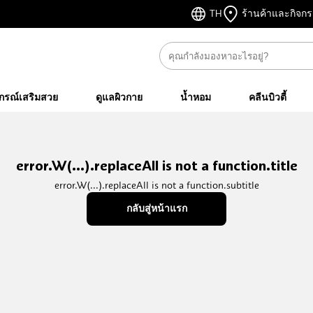
TH
ร้านค้าและกิจก
ปกรณ์เสริมสวย
ดูแลผิวกาย
น้ำหอม
คลีนบิวตี้
error.W(...).replaceAll is not a function.title
error.W(...).replaceAll is not a function.subtitle
กลับสู่หน้าแรก