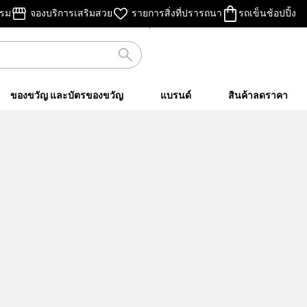
ไม่คิดค่าส่ง
รรม
จองบริการเสริมสวย
รายการสิ่งที่ปรารถนา
รถเข็นช้อปปิ้ง
เมื่อชอปครบ ฿500 ขึ้นไป
ของขวัญ และบัตรของขวัญ
แบรนด์
สินค้าลดราคา