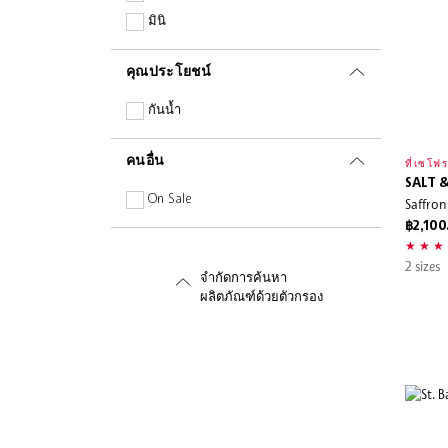
มิเนอรัล
มินิ
ไม่มีน้ำมัน
คุณประโยชน์
ไม่มีพาราเบน
เปปไทด์
กันน้ำ
Planet Aware
คนอื่น
เรตินอยด์
ที่เซโฟร
SALT 
ไม่มีซัลเฟต
On Sale
Saffron
วิตามิน
฿2,100
2 sizes
จำกัดการค้นหา
ผลิตภัณฑ์ด้วยตัวกรอง