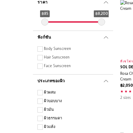
ราคา
Daily Habits
DIOR
฿85
฿8,200
Drunk Elephant
Evereden
ฟังก์ชัน
Fenty Skin
Frank Body
Body Sunscreen
FYNE
Hair Sunscreen
ที่เซโฟร
GUERLAIN
Face Sunscreen
SOL DE
Rosa C
Herbivore Botanicals
Cream
ประเภทของผิว
Jill Stuart
฿2,050
Jo Malone London
ผิวผสม
2 sizes
KIEHL'S
ผิวบอบบาง
Kopari Beauty
ผิวมัน
Kosas
ผิวธรรมดา
Lancôme
ผิวแห้ง