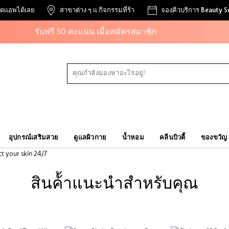
สะสมคะแนนบิ้วตี้พาสเพื่อรับของขวัญและส่วนลดต่างๆ
ดแอพได้เลย
สาขาต่าง ๆ แ กิจกรรมที่ร้า
จองคิวบริการ Beauty S
รับฟรี 50 คะแนน เมื่อสมัครสมาชิก
และสิทธิะิเศษอีกมากมาย!
อุปกรณ์เสริมสวย
ดูแลผิวกาย
น้ำหอม
คลีนบิวตี้
ของขวัญ
สินค้้าแนะนำสำหรับคุณ