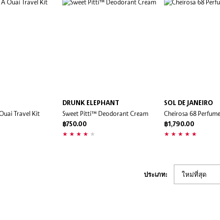
DRUNK ELEPHANT
SOL DE JANEIRO
uai Travel Kit
Sweet Pitti™ Deodorant Cream
Cheirosa 68 Perfume
฿750.00
฿1,790.00
ประเภท: