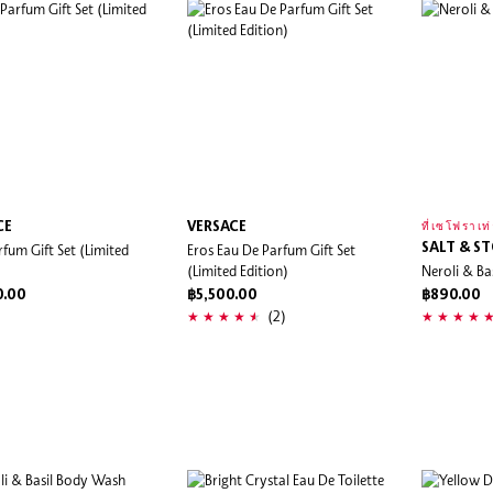
CE
VERSACE
ที่เซโฟราเท่
rfum Gift Set (Limited
Eros Eau De Parfum Gift Set
SALT & S
)
(Limited Edition)
Neroli & B
0.00
฿5,500.00
฿890.00
(2)