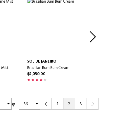
SOL DE JANEIRO
DRUNK ELEPHANT
 Mist
Brazilian Bum Bum Cream
Therabu™ Buttered Repara
Hand Cream
฿2,050.00
฿1,000.00
1
2
3
ดู: