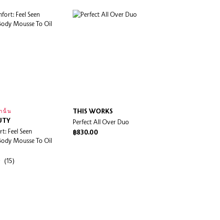
THIS WORKS
านั้น
UTY
Perfect All Over Duo
t: Feel Seen
฿830.00
Body Mousse To Oil
(15)