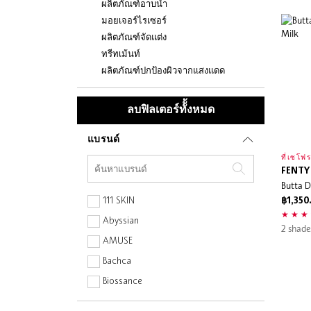
ผลิตภัณฑ์อาบน้ำ
มอยเจอร์ไรเซอร์
ผลิตภัณฑ์จัดแต่ง
ทรีทเม้นท์
ผลิตภัณฑ์ปกป้องผิวจากแสงแดด
ลบฟิลเตอร์ทัั้งหมด
แบรนด์
ที่เซโฟร
FENTY
Butta D
111 SKIN
฿1,350
Abyssian
2 shade
AMUSE
Bachca
Biossance
Caudalie