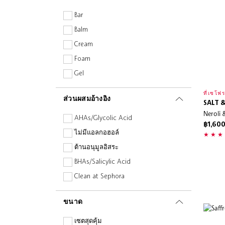
Urban Jungle
Bar
Versace
Balm
Yves Saint Laurent
Cream
Foam
Gel
Lotion
ที่เซโฟร
ส่วนผสมอ้างอิง
Oil
SALT 
Neroli 
Spray
AHAs/Glycolic Acid
฿1,600
Powder
ไม่มีแอลกอฮอล์
Liquid
ต้านอนุมูลอิสระ
BHAs/Salicylic Acid
Clean at Sephora
ไม่มีน้ำหอม
ขนาด
กรดไฮยาลูโรนิก
แพ้ง่าย
เซตสุดคุ้ม