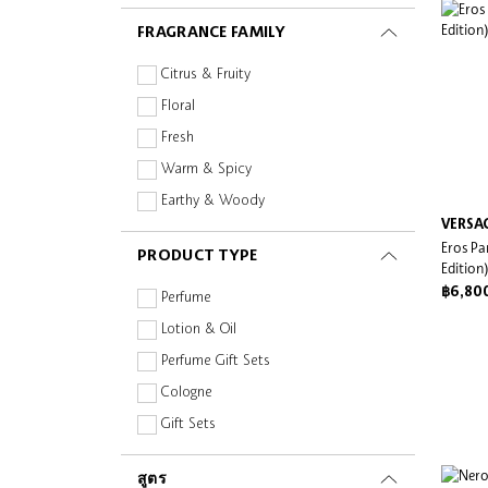
Maison Margiela
FRAGRANCE FAMILY
Mario Badescu
Nudestix
Citrus & Fruity
OUAI
Floral
Paula's Choice
Fresh
Percy & Reed
Warm & Spicy
Peter Thomas Roth
Earthy & Woody
Rare Beauty
VERSA
Eros Pa
PRODUCT TYPE
Salt & Stone
Edition
Sephora Collection
฿6,80
Perfume
SK-II
Lotion & Oil
Sol de Janeiro
Perfume Gift Sets
Supergoop!
Cologne
The Powder Shampoo
Gift Sets
This Works
Tom Ford Beauty
สูตร