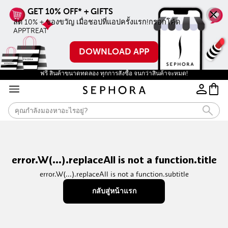
ลด 10% + ของขวัญ เมื่อชอปที่แอปครั้งแรก!กรอกโค้ด 
APPTREAT
DOWNLOAD APP
ฟรี สินค้าขนาดทดลอง ทุกการสั่งซื้อ จนกว่าสินค้าจะหมด!
error.W(...).replaceAll is not a function.title
error.W(...).replaceAll is not a function.subtitle
กลับสู่หน้าแรก