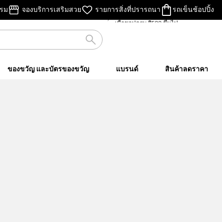
ไม่คิดค่าส่ง
รรม
จองบริการเสริมสวย
รายการสิ่งที่ปรารถนา
รถเข็นช้อปปิ้ง
เมื่อชอปครบ ฿500 ขึ้นไป
ของขวัญ และบัตรของขวัญ
แบรนด์
สินค้าลดราคา