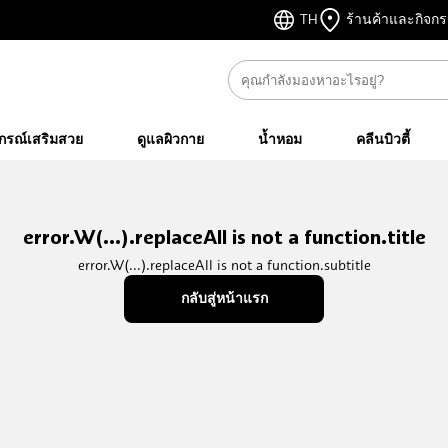
TH
ร้านค้าและกิจก
ปกรณ์เสริมสวย
ดูแลผิวกาย
น้ำหอม
คลีนบิวตี้
error.W(...).replaceAll is not a function.title
error.W(...).replaceAll is not a function.subtitle
กลับสู่หน้าแรก