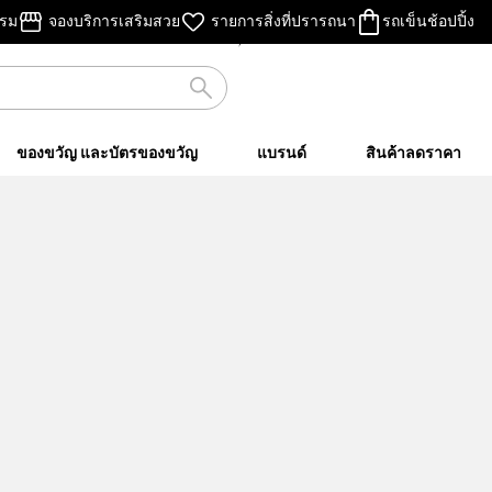
ไม่คิดค่าส่ง
รรม
จองบริการเสริมสวย
รายการสิ่งที่ปรารถนา
รถเข็นช้อปปิ้ง
เมื่อชอปครบ ฿500 ขึ้นไป
ของขวัญ และบัตรของขวัญ
แบรนด์
สินค้าลดราคา