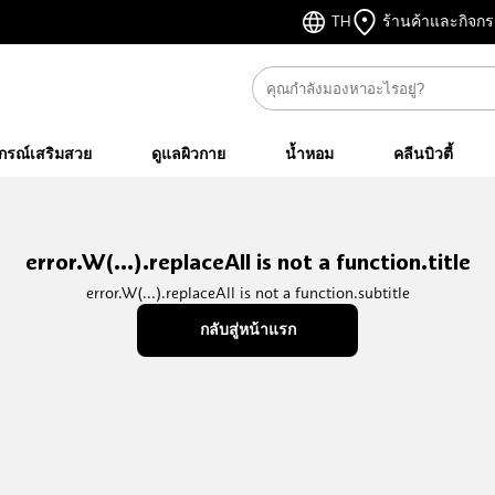
TH
ร้านค้าและกิจก
ปกรณ์เสริมสวย
ดูแลผิวกาย
น้ำหอม
คลีนบิวตี้
error.W(...).replaceAll is not a function.title
error.W(...).replaceAll is not a function.subtitle
กลับสู่หน้าแรก