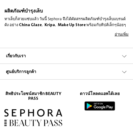
ผลิตภัณฑ์บำรุงเล็บ
ทาเล็บก็สวยแซ่บแล้ว วันนี้ Sephora จึงได้คัดสรรผลิตภัณฑ์บำรุงเล็บแบรนด์
ดัง อย่าง
,
,
พร้อมกับทิปส์เล็กๆน้อยๆ
China Glaze
Kripa
Make Up Store
ในการบำรุงเล็บมาฝากสาวๆจ้า เหมาะเป็นอย่างยิ่งสำหรับสาวๆที่รักการทำ
อ่านเพิ่ม
เล็บเป็นพิเศษเลย เพื่อที่จะได้ไม่ต้องกังวลกับการอวดนิ้วมือนิ้วเท้าสุดเลิศของ
สาวๆ เรามาดูกันดีกว่าว่าขั้นตอนการดูแลเล็บนั้นจะต้องเตรียมอะไรบ้าง ซึ่ง
เวลาที่เหมาะสุดในการดูแลเล็บก็คือหลังอาบน้ำค่ะ หรือว่าหลังล้างจานก็ได้
เพราะว่าการอาบน้ำหรือล้างจานนั้นจะช่วยทำความสะอาดสิ่งสกปรกไปใน
เกี่ยวกับเรา
ตัว และทำให้เล็บนิ่มขึ้นด้วย
ศูนย์บริการลูกค้า
ประการต่อมาคืออย่าพยายามใช้น้ำยาล้างเล็บเกินสัปดาห์ละ 1 ครั้ง ซึ่งจะ
ทำให้เล็บแห้ง และเมื่อเล็บแห้งแล้วก็จะเกิดอาการเปราะแตกได้ง่าย ประการ
ต่อมาคือการทาน้ำยาเคลือบซึ่งจะช่วยป้องกันเล็บแตกหรือหักได้ ซึ่งสำหรับ
ใครที่ไม่ได้ทายาทาเล็บสีๆ การทายาทาเล็บแบบใสก็ สามารถทาได้ทุกวันเพื่อ
สิทธิประโยชน์สมาชิก BEAUTY
ดาวน์โหลดแอพได้เลย
ให้เล็บยังคงความชุ่มชื้น
PASS
ประการต่อมา หลังจากล้างมือให้สะอาดแล้วก็ให้ทาโลชั่น เพราะการล้างมือ
ด้วยสบู่มักจะทำให้เล็บแห้ง สาวๆ ต้องรักษาทั้งมือและหนังบริเวณเล็บโดย
เฉพาะบริเวณโคนเล็บให้คงความชุ่มชื้นเอาไว้ ฉะนั้นการทาโลชั่นเพื่อเพิ่ม
ความชุ่มชื้นก่อนนอน ก็นับเป็นกิจวัตรประจำวันที่ดี จำไว้ว่าความสวยงาม