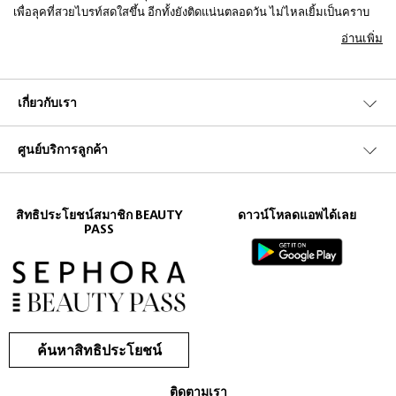
เพื่อลุคที่สวยไบรท์สดใสขึ้น อีกทั้งยังติดแน่นตลอดวัน ไม่ไหลเยิ้มเป็นคราบ
เนื้อบางเบา เบลนด์ง่าย ลองเลือกเฉดสีที่ใกล้เคียงกับผิวคุณเพื่อความเนียน
อ่านเพิ่ม
สวยอย่างเป็นธรรมชาติ หากคุณมีผิวใต้ตาในโทนสีม่วง ควรเลือกใช้คอนซีล
เลอร์ในเฉดสีพีชหรือส้มเพื่อกลบความคล้ำได้อย่างหมดจด หากใต้ตาของคุณ
เป็นรอยแดง ลองเลือกใช้คอนซีลเลอร์ในเฉดสีเหลือง และก่อนลงคอนซีลเลอร์
ควรทาอายครีมเพื่อเพิ่มความชุ่มชื่นให้กับผิวเสียก่อน เพื่อไม่ให้ผิวเป็นรอย
เกี่ยวกับเรา
แห้งแตกในระหว่างวัน และอย่าลืมใช้แปรงแต่งหน้าในการเบลนด์เพื่อมอบ
ผลลัพธ์แบบแอร์บรัช ช็อปออนไลน์ได้เลยที่
Sephora Thailand
!
ศูนย์บริการลูกค้า
สิทธิประโยชน์สมาชิก BEAUTY
ดาวน์โหลดแอพได้เลย
PASS
ค้นหาสิทธิประโยชน์
ติดตามเรา