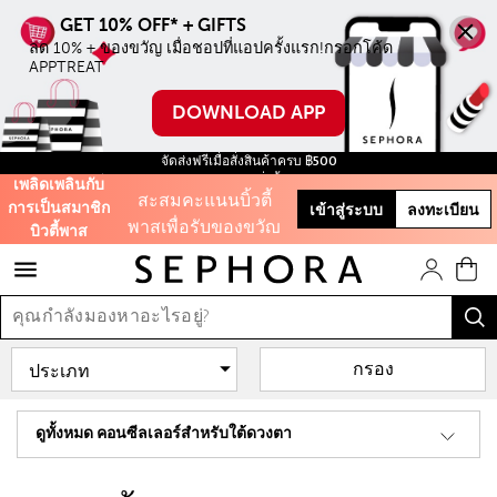
ลด 10% ทุกชิ้น ไม่มี
ลด 10% + ของขวัญ เมื่อชอปที่แอปครั้งแรก!กรอกโค้ด 
ขั้นตำ่ เมื่อชอปบน
APPTREAT
ออนไลน์ครั้งแรก
DOWNLOAD APP
ใช้โค้ด WELCOME
จัดส่งฟรีเมื่อสั่งสินค้าครบ ฿500
ฟรี สินค้าขนาดทดลอง ทุกการสั่งซื้อ จนกว่าสินค้าจะหมด!
เพลิดเพลินกับ
สะสมคะแนนบิ้วตี้
การเป็นสมาชิก
เข้าสู่ระบบ
ลงทะเบียน
พาสเพื่อรับของขวัญ
บิวตี้พาส
และส่วนลดต่างๆ
รับฟรี 50 คะแนน เมื่อ
สมัครสมาชิก
กรอง
และสิทธิะิเศษอีก
มากมาย!
ดูทั้งหมด คอนซีลเลอร์สำหรับใต้ดวงตา