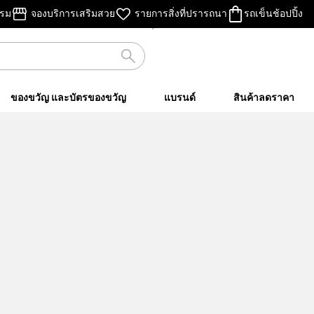
ไม่คิดค่าส่ง
รรม
จองบริการเสริมสวย
รายการสิ่งที่ปรารถนา
รถเข็นช้อปปิ้ง
เมื่อชอปครบ ฿500 ขึ้นไป
ของขวัญ และบัตรของขวัญ
แบรนด์
สินค้าลดราคา