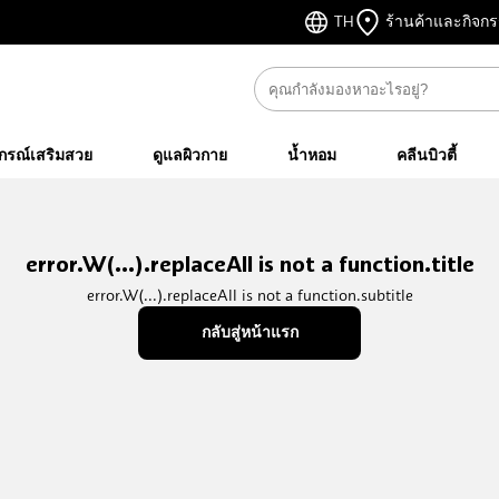
TH
ร้านค้าและกิจก
ปกรณ์เสริมสวย
ดูแลผิวกาย
น้ำหอม
คลีนบิวตี้
error.W(...).replaceAll is not a function.title
error.W(...).replaceAll is not a function.subtitle
กลับสู่หน้าแรก