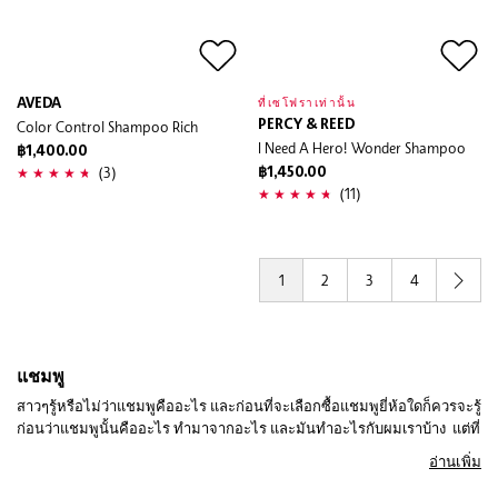
AVEDA
ที่เซโฟราเท่านั้น
Color Control Shampoo Rich
PERCY & REED
I Need A Hero! Wonder Shampoo
฿1,400.00
(3)
฿1,450.00
(11)
1
2
3
4
แชมพู
สาวๆรู้หรือไม่ว่าแชมพูคืออะไร และก่อนที่จะเลือกซื้อแชมพูยี่ห้อใดก็ควรจะรู้
ก่อนว่าแชมพูนั้นคืออะไร ทำมาจากอะไร และมันทำอะไรกับผมเราบ้าง แต่ที่
แน่ๆมันจะช่วยทำความสะอาดเส้นผมจากฝุ่นและสิ่งสกปรกอื่นๆ และด้วย
อ่านเพิ่ม
สภาพผมที่แตกต่างกัน เราจึงควรเลือกใช้แชมพูที่มีสูตรเฉพาะสำหรับแต่ละ
สภาพผมด้วย ซึ่งแชมพูแต่ละขวดก็มีความรุนแรงต่างกัน ถ้าแรงมากๆก็อาจ