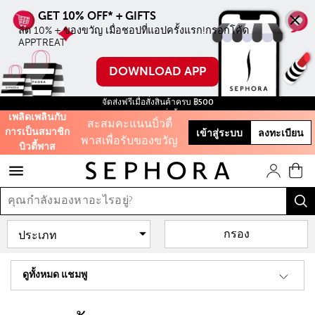
ลด 10% ทุกชิ้น ไม่มี
ขั้นตำ่ เมื่อชอปบน
ลด 10% + ของขวัญ เมื่อชอปที่แอปครั้งแรก!กรอกโค้ด 
APPTREAT
ออนไลน์ครั้งแรก
DOWNLOAD APP
ใช้โค้ด WELCOME
จัดส่งฟรีเมื่อสั่งสินค้าครบ ฿500
สะสมคะแนนบิ้วตี้
ฟรี สินค้าขนาดทดลอง ทุกการสั่งซื้อ จนกว่าสินค้าจะหมด!
เพลิดเพลินกับ
พาสเพื่อรับของขวัญ
การเป็นสมาชิก
เข้าสู่ระบบ
ลงทะเบียน
และส่วนลดต่างๆ
บิวตี้พาส
รับฟรี 50 คะแนน เมื่อ
สมัครสมาชิก
กรอง
และสิทธิะิเศษอีก
มากมาย!
ดูทั้งหมด แชมพู