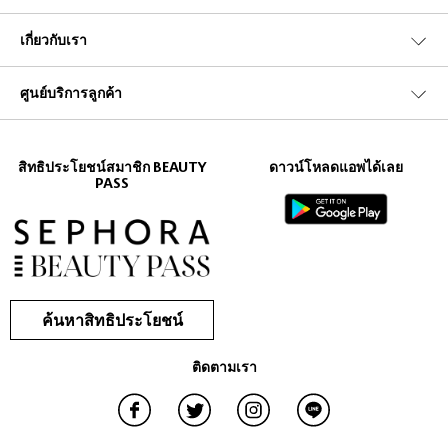
ทำให้ผมหลุดร่วงได้ Sephora จึงได้คัดสรรแชมพูมากมายจากแบรนด์
Mario
,
,
,
,
Badescu
เกี่ยวกับเรา
L'oreal Paris
Banyan Tree
Harnn
Pranali
ศูนย์บริการลูกค้า
สาวๆมักจะคิดว่าแชมพูยี่ห้อไหนก็เหมือนกัน แต่จริงๆแล้วไม่เหมือนนะ
แชมพูส่วนมากจะเป็นสารเคมี อย่างน้อยก็สารกันบูด เว้นแต่แชมพูสมุนไพร
นะ และแชมพูที่ดีไม่จำเป็นต้องมีฟองมากเสมอไป ขอแค่มีส่วนผสมที่ให้
ความชุ่มชื่น แม้จะไม่ค่อยมีฟองอย่างแชมพูสมุนไพร แต่ถ้ามีส่วนผสมที่ให้
สิทธิประโยชน์สมาชิก BEAUTY
ดาวน์โหลดแอพได้เลย
PASS
ความชุ่มชื่นก็นับว่าเป็นแชมพูที่ดีแล้ว ซึ่งส่วนมากมักจะมีส่วนผสมของโจโจ
บาออยล์ อะโลเวร่า อะโวโด้ ซันฟลาวเวอร์ออยล์ แมคาเดเมียนัทออยล์
แชมพุสมุนไพรดีอย่างไร มันดีตรงที่นอกจากจะไม่ทำลายสิ่งแวดล้อมแล้วยัง
อ่อนโยนต่อเส้นผมอีกด้วย แถมสาวๆก็ไม่ต้องกังวลเรื่องสารเคมีที่จะก่อให้เกิด
ปัญหาผมร่วง แชมพุสมุนไพรส่วนใหญ่แล้วจะผสมสารสกัดจากดอกไม้ เช่น
ค้นหาสิทธิประโยชน์
ต้นเซจ โรสแมรี่ หรือลาเวนเดอร์ และจะมีกลิ่นหอมชื่นใจ ช่วยให้ผ่อนคลาย
จึงช่วยให้การสระผมนั้นน่ารื่นรมย์ยิ่งนัก ส่วนผสมแรกของแชมพูที่ดีต้องเป็น
ติดตามเรา
น้ำเปล่า ต่อมาก็เป็นแอลกอฮอล์ และต้องไม่มีส่วนผสมของสารกันเสียเด็ด
ขาด