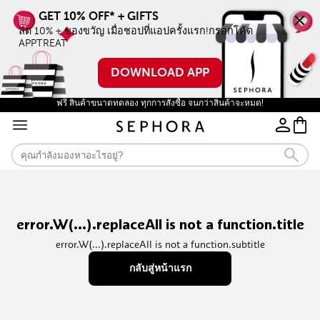
ลด 10% + ของขวัญ เมื่อชอปที่แอปครั้งแรก!กรอกโค้ด 
APPTREAT
DOWNLOAD APP
ฟรี สินค้าขนาดทดลอง ทุกการสั่งซื้อ จนกว่าสินค้าจะหมด!
error.W(...).replaceAll is not a function.title
error.W(...).replaceAll is not a function.subtitle
กลับสู่หน้าแรก