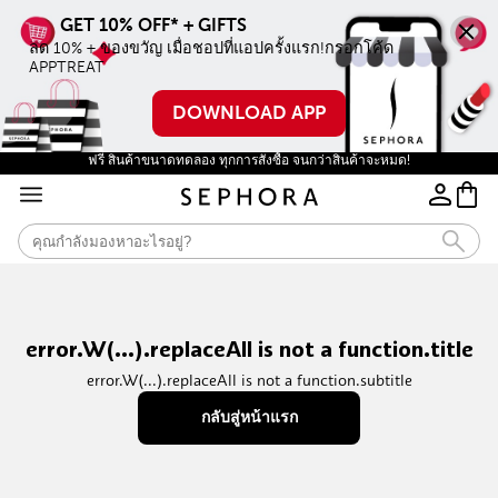
ลด 10% + ของขวัญ เมื่อชอปที่แอปครั้งแรก!กรอกโค้ด 
APPTREAT
DOWNLOAD APP
ฟรี สินค้าขนาดทดลอง ทุกการสั่งซื้อ จนกว่าสินค้าจะหมด!
error.W(...).replaceAll is not a function.title
error.W(...).replaceAll is not a function.subtitle
กลับสู่หน้าแรก