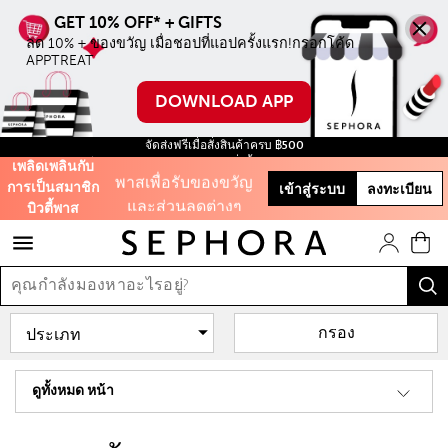
ขั้นตำ่ เมื่อชอปบน
ลด 10% + ของขวัญ เมื่อชอปที่แอปครั้งแรก!กรอกโค้ด 
ออนไลน์ครั้งแรก
APPTREAT
ใช้โค้ด WELCOME
DOWNLOAD APP
สะสมคะแนนบิ้วตี้
จัดส่งฟรีเมื่อสั่งสินค้าครบ ฿500
ฟรี สินค้าขนาดทดลอง ทุกการสั่งซื้อ จนกว่าสินค้าจะหมด!
พาสเพื่อรับของขวัญ
เพลิดเพลินกับ
และส่วนลดต่างๆ
การเป็นสมาชิก
เข้าสู่ระบบ
ลงทะเบียน
บิวตี้พาส
รับฟรี 50 คะแนน เมื่อ
สมัครสมาชิก
และสิทธิะิเศษอีก
กรอง
มากมาย!
ดูทั้งหมด หน้า