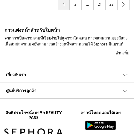
1
2
...
21
22
การแต่งหน้าสำหรับใบหน้า
จากการเป็นความงามที่เรียบง่ายไปสู่ความโดดเด่น การผสมผสานของสีและ
เนื้อสัมผัสจากเมคอัพสามารถสร้างลุคที่หลากหลายได้ Sephora มีแบรนด์
ระดับโลกที่ได้รับความนิยมและมีคุณภาพมากมายในอุตสาหกรรมนี้ ซึ่งมี
อ่านเพิ่ม
สูตรที่ล้ำสมัย เช่น รองพื้นแบบครีมถึงผง ผงไมโครพิกเมนต์ที่ละเอียด หรือ
ไพรเมอร์ที่ช่วยทำให้รูขุมขนเรียบเนียน
เมคอัพสำหรับใบหน้าและเมคอัพเป็นส่วนหนึ่งของอุตสาหกรรมความงามที่
เกี่ยวกับเรา
พัฒนาอย่างต่อเนื่อง สูตรใหม่ๆ ถูกสำรวจและทดลองทุกวัน โดยใช้ "ซูเปอร์
ส่วนผสม" ใหม่ล่าสุดหรือเทคโนโลยีล่าสุด เพื่อสร้างผลิตภัณฑ์ที่ติดทนนาน
ศูนย์บริการลูกค้า
ให้ความชุ่มชื้น และดีที่สุดในธุรกิจ ภารกิจของ Sephora คือการนำเสนอ
ผลิตภัณฑ์แต่งหน้าสำหรับใบหน้าที่ดีที่สุด และนำเสนอให้คุณเลือกมากมาย
ไพรเมอร์สำหรับใบหน้า
สิทธิประโยชน์สมาชิก BEAUTY
ดาวน์โหลดแอพได้เลย
PASS
ไพรเมอร์ใช้เพื่อเตรียมผิวหน้า ทำให้ผิวเรียบเนียนและซ่อนรูขุมขนและรอย
ตำหนิที่เห็นได้ชัดเจน เพื่อให้รองพื้นชั้นถัดไปติดทนนาน บางตัวสามารถใช้
เป็นผลิตภัณฑ์เดี่ยวที่เสร็จสิ้นด้วยแป้งเซ็ตเบาๆ แทนที่จะเป็นรองพื้นอีกชั้น