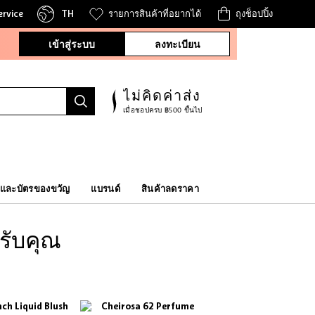
ervice
TH
รายการสินค้าที่อยากได้
ถุงช็อปปิ้ง
เข้าสู่ระบบ
ลงทะเบียน
ไม่คิดค่าส่ง
เมื่อชอปครบ ฿500 ขึ้นไป
ฟรี สินค้าขนาด
ทดลอง
ทุกการสั่งซื้อ จนกว่าสินค้าจะหมด!
 และบัตรของขวัญ
แบรนด์
สินค้าลดราคา
รับคุณ