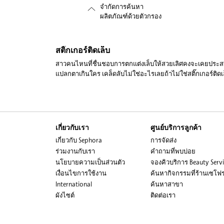
จำกัดการค้นหา
ผลิตภัณฑ์ด้วยตัวกรอง
สติ๊กเกอร์ติดเล็บ
สาวคนไหนที่ชื่นชอบการตกแต่งเล็บให้สวยเลิศคงจะเคยประสบปั
แปลกตาเกินใคร เคล็ดลับไม่ใช่อะไรเลยถ้าไม่ใช่สติ๊กเกอร์ติดเล็
สวยได้ง่ายรวดเร็วทันใจสุดๆ อย่างสติ๊กเกอร์ของ
ที่สาว
NCLA
สำหรับสาวคนไหนที่ต้องการความรวดเร็ว และเบื่อเวลาที่ต้องม
วิธีการติดสติ๊กเกอร์ติดเล็บให้สาวๆจ้า ซึ่งก็ต้องอธิบายก่อนว่
ได้นั้นสิ่งที่สาวๆต้องเตรียมก็คือสติ๊กเกอร์ติดเล็บ กรรไกรตัดเล
เกี่ยวกับเรา
ศูนย์บริการลูกค้า
เกี่ยวกับ Sephora
การจัดส่ง
เริ่มจากขั้นตอนการทำความสะอาดเล็บ จากนั้นก็ตัดแต่งเล็บให้ไ
ร่วมงานกับเรา
คำถามที่พบบ่อย
สติ๊กเกอร์ให้เรียบไปกับเล็บ จากนั้นก็ใช้กรรไกรตัดหนังหรือกร
นโยบายความเป็นส่วนตัว
จองคิวบริการ Beauty Serv
สุดท้าย สาวๆสามารถทาน้ำยาเคลือบเล็บทับลงไป เพื่อให้สติ๊กเกอ
เงื่อนไขการใช้งาน
ค้นหากิจกรรมที่ร้านเซโฟ
International
ค้นหาสาขา
ผังไซต์
ติดต่อเรา