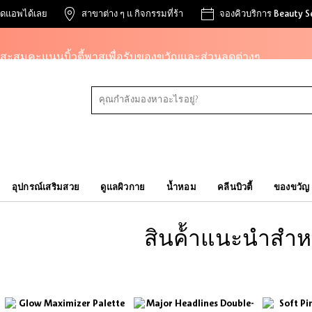
ดแอพได้เลย
สาขาต่าง ๆ แ กิจกรรมที่ร้า
จองคิวบริการ Beauty S
ใช้โค้ด WELCOME
สะสมคะแนนบิ้วตี้พาสเพื่อรับของขวัญและส่วนลดต่างๆ
รับฟรี 50 คะแนน เมื่อสมัครสมาชิก
และสิทธิะิเศษอีกมากมาย!
อุปกรณ์เสริมสวย
ดูแลผิวกาย
น้ำหอม
คลีนบิวตี้
ของขวัญ
สินค้้าแนะนำสำห