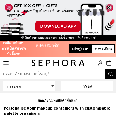
ใช้โค้ด WELCOME
ลด 10% + ของขวัญ เมื่อชอปที่แอปครั้งแรก!กรอกโค้ด 
สะสมคะแนนบิ้วตี้
APPTREAT
พาสเพื่อรับของขวัญ
และส่วนลดต่างๆ
DOWNLOAD APP
จัดส่งฟรีเมื่อสั่งสินค้าครบ ฿500
รับฟรี 50 คะแนน เมื่อ
ฟรี สินค้าขนาดทดลอง ทุกการสั่งซื้อ จนกว่าสินค้าจะหมด!
เพลิดเพลินกับ
สมัครสมาชิก
การเป็นสมาชิก
เข้าสู่ระบบ
ลงทะเบียน
บิวตี้พาส
และสิทธิะิเศษอีก
มากมาย!
กรอง
ขออภัย ไม่พบสินค้าที่ค้นหา!
Personalise your makeup containers with customisable
palette organisers