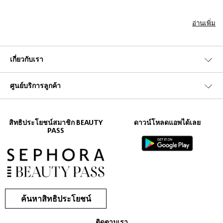
Many of us have been known to buy only pre-filled and organised makeup
อ่านเพิ่ม
palettes. However, what happens when you have a totally empty palette
but you love its design and want to refill it with product? Or how about
when you find your dream foundation but it comes in a bulky bottle that
won’t fit in your clutch bag?
เกี่ยวกับเรา
Take control with a refillable makeup palette and organise it how you
want. The Sephora collection contains cushion compact cases, custom
ศูนย์บริการลูกค้า
palettes, magnetic refillable palettes and various other makeup organisers.
Browse the collection and consider purchasing one of the following…
สิทธิประโยชน์สมาชิก BEAUTY
ดาวน์โหลดแอพได้เลย
Refillable palettes
PASS
Bag yourself a refillable makeup palette in a choice of colours and sizes.
These are ideal for distributing your favourite beauty products into,
whether you pick a small custom palette for eyeshadows or a larger
makeup container for bronzers and foundations. Pick a style and design
you like and it’ll be yours to keep for years to come!
ค้นหาสิทธิประโยชน์
Brush makeup palettes
ติดตามเรา