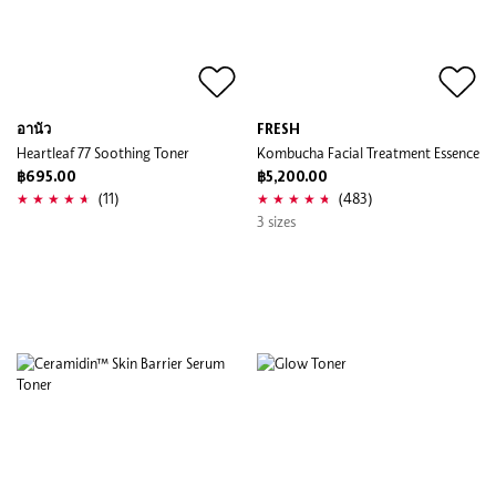
อานัว
FRESH
Heartleaf 77 Soothing Toner
Kombucha Facial Treatment Essence
฿695.00
฿5,200.00
(11)
(483)
3 sizes