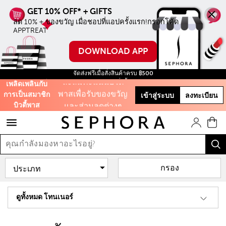
ลด 10% ทุกชิ้น ไม่มี
ขั้นตำ่ เมื่อชอปบน
ลด 10% + ของขวัญ เมื่อชอปที่แอปครั้งแรก!กรอกโค้ด 
ออนไลน์ครั้งแรก
APPTREAT
ใช้โค้ด WELCOME
DOWNLOAD APP
สะสมคะแนนบิ้วตี้
จัดส่งฟรีเมื่อสั่งสินค้าครบ ฿500
ฟรี สินค้าขนาดทดลอง ทุกการสั่งซื้อ จนกว่าสินค้าจะหมด!
เพลิดเพลินกับ
พาสเพื่อรับของขวัญ
การเป็นสมาชิก
เข้าสู่ระบบ
ลงทะเบียน
และส่วนลดต่างๆ
บิวตี้พาส
รับฟรี 50 คะแนน เมื่อ
สมัครสมาชิก
กรอง
และสิทธิะิเศษอีก
มากมาย!
ดูทั้งหมด โทนเนอร์