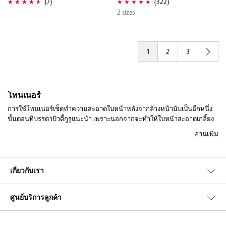
(7)
(322)
2 sizes
1
2
3
โทนเนอร์
การใช้โทนเนอร์เช็ดทำความสะอาดใบหน้าหลังจากล้างหน้านับเป็นอีกหนึ่ง
ขั้นตอนที่บรรดาบิวตี้กูรูแนะนำ เพราะนอกจากจะทำให้ใบหน้าสะอาดเกลี้ยง
เกลาขึ้นแล้ว ยังช่วยกระชับรูขุมขนให้ใบหน้าแลดูเนียนละเอียดขึ้นอีกด้วย
อ่านเพิ่ม
อย่างแบรนด์
,
,
,
,
มีเป็น
Etude
Olay
L'oreal Paris
Lancaster
Murad
โทนเนอร์สูตรอ่อนโยนต่อผิวหน้า แถมยังมีส่วนผสมของสารบำรุงที่พร้อม
ฟื้นฟูสภาพผิวให้กลับมาสมดุลและมีสุขภาพดีขึ้น และที่สำคัญยังช่วยให้
ใบหน้าสะอาดหมดจดล้ำลึกถึงรูขุมขนอีกด้วย สำหรับผู้ที่มีผิวหน้าบอบบางแพ้
เกี่ยวกับเรา
ง่าย ควรเลือกใช้โทนเนอร์สูตรปราศจากแอลกอฮอล์ เพื่อให้ผิวไม่เกิดอาการ
ระคายเคือง อย่าง Collagen Lifting Neo Toner จาก Neogen Code 9 ที่ผสาน
ศูนย์บริการลูกค้า
นวัตกรรมผสมผสานคอลลาเจนและเปปไทด์ในหนึ่งเดียว จึงช่วยลดเลือนริ้ว
รอย และช่วยให้ผิวหน้าเนียนกระจ่างใส กระชับขึ้น หรือ Hydrating Toner
จาก Murad ที่เป็นสเปรย์โทนเนอร์ที่พร้อมปรับสมดุล คืนความชุ่มชื่นสู่ผิว