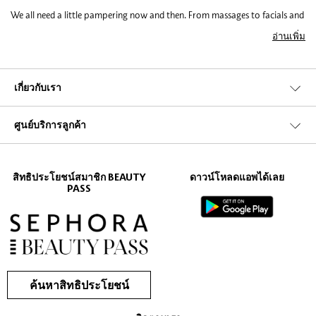
We all need a little pampering now and then. From massages to facials and
other beauty treatments, there’s no such thing as a bad session of me-time.
อ่านเพิ่ม
Saying that, there’s something about pampering your feet which puts all
other body treatments to shame. What is it about foot massages that
make them feel so good? Beauty experts tell us that feet are the most
overused yet most ignored part of the body. Foot treatments have been to
เกี่ยวกับเรา
know to calm headaches, improve relaxation and even aid anxiety.
ศูนย์บริการลูกค้า
When it comes to beautifying your feet, there’s a lot to be said for
pedicures and foot scrubs. Not only do these treatments feel luxurious and
relaxing, your body confidence will soar. Yup - yellow feet tarnished with
dry, calloused skin can be embarrassing. It’s even worse in the summer
สิทธิประโยชน์สมาชิก BEAUTY
ดาวน์โหลดแอพได้เลย
when you want to sport pretty dresses and sandals. Unruly toenails and
PASS
callouses don’t exactly scream ‘beach babe’, do they?
So what can you do to revive forlorn feet and tragic toes? The Sephora
Collection is full of pedicure tools to remove dead skin and smooth feet.
Whether you’re in the market for cuticle clippers, foot files, cuticle cream
or foot scrubs, Sephora have you covered. Get clued up with our girl’s
ค้นหาสิทธิประโยชน์
guide to perfect pedicures: