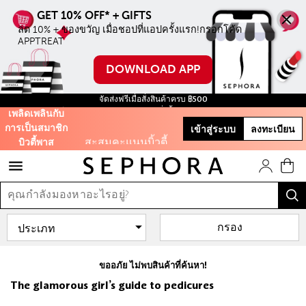
ลด 10% + ของขวัญ เมื่อชอปที่แอปครั้งแรก!กรอกโค้ด 
APPTREAT
ลด 10% ทุกชิ้น ไม่มี
ขั้นตำ่ เมื่อชอปบน
DOWNLOAD APP
ออนไลน์ครั้งแรก
จัดส่งฟรีเมื่อสั่งสินค้าครบ ฿500
ใช้โค้ด WELCOME
ฟรี สินค้าขนาดทดลอง ทุกการสั่งซื้อ จนกว่าสินค้าจะหมด!
เพลิดเพลินกับ
การเป็นสมาชิก
เข้าสู่ระบบ
ลงทะเบียน
สะสมคะแนนบิ้วตี้
บิวตี้พาส
พาสเพื่อรับของขวัญ
และส่วนลดต่างๆ
รับฟรี 50 คะแนน เมื่อ
สมัครสมาชิก
กรอง
ขออภัย ไม่พบสินค้าที่ค้นหา!
และสิทธิะิเศษอีก
The glamorous girl’s guide to pedicures
มากมาย!