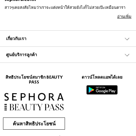
สาวๆเคยสงสัยไหมว่าเราจะแต่งหน้าให้สวยยังไงก็ไม่สวยเป๊ะเหมือนดารา
ฮอลลีวู้ดที่เดินบนพรมแดง ทำไมน่ะหรอ ก็เพราะพวกเค้าใช้เทคนิกการคอน
อ่านเพิ่ม
ทัวร์ใบหน้าไงล่ะ หน้าของแต่ละนางถึงได้ โดดเด้งได้ขนาดนั้น สาวๆลองเลือก
ใช้พาเลทคอนทัวร์จาก
Sleek
ที่มีให้เลือกถึง 2 แบบ นั่นก็คือ
Face Form
ที่มีให้
เลือกถึง 3 เฉดสี ทั้งบรอนเซอร์ ไฮไลท์ และบลัช หรือจะเป็นตัว
Face Contour
Kit
ที่มีบรอนเซอร์และไฮไลท์ หรือแบรนด์
City Color
อย่างตัว
Contour
เกี่ยวกับเรา
Effects Contouring Palette
ที่มาในรูปแบบของพาเลทให้คุณได้สวยครบเซ็ต
ในราคาย่อม้เยาว์เกินใคร
ศูนย์บริการลูกค้า
สิทธิประโยชน์สมาชิก BEAUTY
ดาวน์โหลดแอพได้เลย
PASS
ค้นหาสิทธิประโยชน์