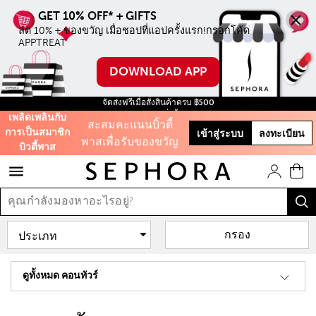
ลด 10% ทุกชิ้น ไม่มี
ลด 10% + ของขวัญ เมื่อชอปที่แอปครั้งแรก!กรอกโค้ด 
ขั้นตำ่ เมื่อชอปบน
APPTREAT
ออนไลน์ครั้งแรก
DOWNLOAD APP
ใช้โค้ด WELCOME
จัดส่งฟรีเมื่อสั่งสินค้าครบ ฿500
สะสมคะแนนบิ้วตี้
ฟรี สินค้าขนาดทดลอง ทุกการสั่งซื้อ จนกว่าสินค้าจะหมด!
เพลิดเพลินกับ
พาสเพื่อรับของขวัญ
การเป็นสมาชิก
เข้าสู่ระบบ
ลงทะเบียน
บิวตี้พาส
และส่วนลดต่างๆ
รับฟรี 50 คะแนน เมื่อ
สมัครสมาชิก
กรอง
และสิทธิะิเศษอีก
มากมาย!
ดูทั้งหมด คอนทัวร์