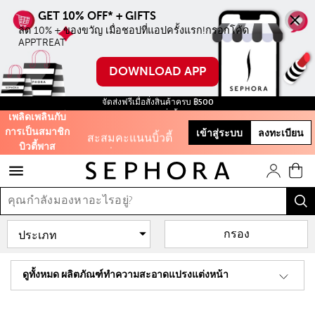
ลด 10% + ของขวัญ เมื่อชอปที่แอปครั้งแรก!กรอกโค้ด 
ลด 10% ทุกชิ้น ไม่มี
APPTREAT
ขั้นตำ่ เมื่อชอปบน
ออนไลน์ครั้งแรก
DOWNLOAD APP
ใช้โค้ด WELCOME
จัดส่งฟรีเมื่อสั่งสินค้าครบ ฿500
ฟรี สินค้าขนาดทดลอง ทุกการสั่งซื้อ จนกว่าสินค้าจะหมด!
เพลิดเพลินกับ
การเป็นสมาชิก
เข้าสู่ระบบ
ลงทะเบียน
สะสมคะแนนบิ้วตี้
บิวตี้พาส
พาสเพื่อรับของขวัญ
และส่วนลดต่างๆ
รับฟรี 50 คะแนน เมื่อ
สมัครสมาชิก
กรอง
และสิทธิะิเศษอีก
ดูทั้งหมด ผลิตภัณฑ์ทำความสะอาดแปรงแต่งหน้า
มากมาย!