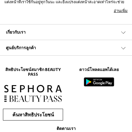
แต่งหน้าที่เราใช้กันอยู่ทุกวันนะ และยิ่งแปรงแต่งหน้าสะอาดเท่าไหร่จะช่วย
ให้เราแต่งหน้าง่ายขึ้น สวยขึ้น ฉะนั้นเราต้องหมั่นรักษาความสะอาดแปรงไม่
อ่านเพิ่ม
ให้มีเชื้อโรค โดยการใช้น้ำยาทำความสะอาดแปรงแต่งหน้าจากแบรนด์
,
ซึ่งเมื่อใช้กับหน้าแล้วจะไม่ก่อให้เกิดอาการระคายเคือง
Belleme
E.L.F.
หรือทำให้อุปกรณ์แต่งหน้าของคุณเสื่อมคุณภาพอย่างแน่นอน
เกี่ยวกับเรา
และวันนี้ Sephora ก็มีเคล็ดลับในการดูแลทำความสะอาดแปรงแต่งหน้าและ
อุปกรณ์แต่งหน้าอื่นๆมาฝาก โดย เริ่มจากการนำอุปกรณ์แต่งหน้ามาชุบน้ำอุ่
ศูนย์บริการลูกค้า
มก่อนหนึ่งรอบ จากนั้นนำน้ำยาทำความสะอาดแปรงบีบลงบนฝ่ามือและนำ
แปรงมาวนบนฝ่ามือ จนคราบเมคอัพหลุดออกมา แล้วน้ำแปรงไปจุ่มน้ำอุ่นอีก
ครั้งเพื่อล้างคราบเมคอัพออก จากนั้นนำแปรงไปวางผึ่งลมให้แห้งสนิท หรือ
วางไว้บนผ้าขนหนู แต่ไม่ควรตากแดดโดยตรงเพราะอาจทำให้ขนแปรงเสื่อม
สิทธิประโยชน์สมาชิก BEAUTY
ดาวน์โหลดแอพได้เลย
ได้
PASS
นอกจากนี้ถ้าเป็นขนแปรงสังเคราะห์ก็ควรล้างเดือนละ 3 ครั้ง แต่ถ้าเป็นขน
แปรงธรรมชาติควรล้างเดือนละครั้งก็พอ ส่วนที่ดัดขนตา สาวๆสามารถนำ
สำลีมาชุบน้ำยาทำความสะอาดแปรงมาถูส่วนที่เป็นโลหะ แล้วเช็ดออกด้วย
ทิชชู่ แค่นี้ก็สะอาดเอี่ยมเหมือนใหม่ แถมปราศจากเชื้อโรคที่เป็นอันตรายอีก
ค้นหาสิทธิประโยชน์
ด้วย
ติดตามเรา