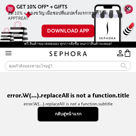
ลด 10% + ของขวัญ เมื่อชอปที่แอปครั้งแรก!กรอกโค้ด 
APPTREAT
DOWNLOAD APP
ฟรี สินค้าขนาดทดลอง ทุกการสั่งซื้อ จนกว่าสินค้าจะหมด!
error.W(...).replaceAll is not a function.title
error.W(...).replaceAll is not a function.subtitle
กลับสู่หน้าแรก