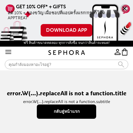
ลด 10% + ของขวัญ เมื่อชอปที่แอปครั้งแรก!กรอกโค้ด 
APPTREAT
DOWNLOAD APP
ฟรี สินค้าขนาดทดลอง ทุกการสั่งซื้อ จนกว่าสินค้าจะหมด!
error.W(...).replaceAll is not a function.title
error.W(...).replaceAll is not a function.subtitle
กลับสู่หน้าแรก