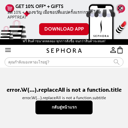
ลด 10% + ของขวัญ เมื่อชอปที่แอปครั้งแรก!กรอกโค้ด 
APPTREAT
DOWNLOAD APP
ฟรี สินค้าขนาดทดลอง ทุกการสั่งซื้อ จนกว่าสินค้าจะหมด!
error.W(...).replaceAll is not a function.title
error.W(...).replaceAll is not a function.subtitle
กลับสู่หน้าแรก