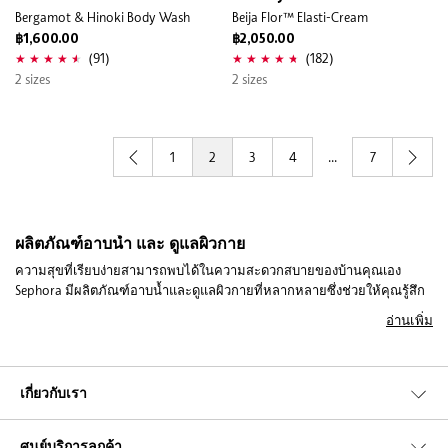
Bergamot & Hinoki Body Wash
Beija Flor™ Elasti-Cream
฿1,600.00
฿2,050.00
(91)
(182)
2 sizes
2 sizes
1
2
3
4
...
7
ผลิตภัณฑ์อาบน้ำ และ ดูแลผิวกาย
ความสุขที่เรียบง่ายสามารถพบได้ในความสะดวกสบายของบ้านคุณเอง
Sephora มีผลิตภัณฑ์อาบน้ำและดูแลผิวกายที่หลากหลายซึ่งช่วยให้คุณรู้สึก
สดชื่นและผ่อนคลายตลอดทั้งวัน ผลิตภัณฑ์แต่ละชิ้นผลิตโดยแบรนด์ชั้นนำ
อ่านเพิ่ม
ของโลก ซึ่งออกแบบมาเพื่อให้ผลลัพธ์ที่ยอดเยี่ยมและทำให้ผิวของคุณเปล่ง
ประกายด้วยความงามตามธรรมชาติ คุณไม่จำเป็นต้องออกจากบ้านเพื่อ
เพลิดเพลินกับประสบการณ์สปาที่หรูหราและผ่อนคลาย ค้นพบผลิตภัณฑ์อาบ
น้ำและดูแลผิวกายจาก Sephora ที่จะช่วยให้คุณได้รับประโยชน์สูงสุดจาก
เกี่ยวกับเรา
กิจวัตรการอาบน้ำปกติของคุณ และแม้กระทั่งอัปเกรดให้กลายเป็นประสบกา
รณ์สปาที่หรูหราและผ่อนคลาย Sephora ขอเชิญคุณให้สัมผัสกับผลิตภัณฑ์
ศูนย์บริการลูกค้า