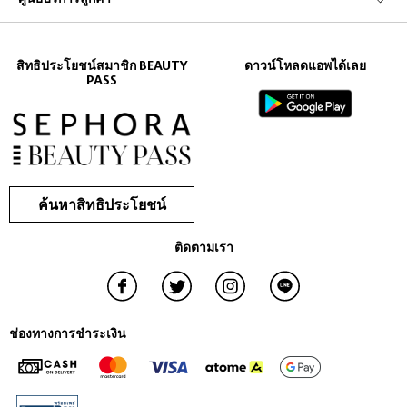
อาบน้ำและดูแลผิวกายที่ช่วยยกระดับการอาบน้ำหรืออาบน้ำของคุณ เติมเต็ม
ห้องของคุณด้วยกลิ่นหอมที่น่าดึงดูด และทาผิวของคุณด้วยมอยเจอร์ไรเซอร์
ที่มีกลิ่นหอมละมุน!
เจลอาบน้ำ
สิทธิประโยชน์สมาชิก BEAUTY
ดาวน์โหลดแอพได้เลย
PASS
เริ่มต้นด้วยการเคลียร์จิตใจของคุณด้วยการอาบน้ำที่ผ่อนคลายด้วยสูตรที่
สดชื่นและออร์แกนิกซึ่งช่วยเพิ่มพลังให้กับผิวแม้หลังจากการอาบน้ำ ลองใช้
ผลิตภัณฑ์ที่มีส่วนผสมธรรมชาติที่ทำความสะอาดและให้ความชุ่มชื้นแก่ผิว
อย่างอ่อนโยน เลือกระหว่างกลิ่นหอมหวานของส้มและมะลิ หรือกลิ่นหอมที่
เข้มข้นและมีเสน่ห์ของซีดาร์ซิตรัส ไม่ว่าคุณจะเลือกกลิ่นไหน ผลิตภัณฑ์
แต่ละชิ้นรับประกันว่าจะมีกลิ่นหอมที่น่าพอใจซึ่งจะทำให้คุณรู้สึกสดชื่นและ
มีพลังหลังจากการอาบน้ำ และคุณสามารถมั่นใจได้ว่าร่างกายของคุณจะ
ค้นหาสิทธิประโยชน์
สะอาดและมีกลิ่นหอมตลอดทั้งวัน!
ฟองน้ำและผลิตภัณฑ์ขัดผิว
ติดตามเรา
สำหรับการอาบน้ำที่สะอาดหมดจด ควรพิจารณาใช้ฟองน้ำอาบน้ำหรือ
ผลิตภัณฑ์ขัดผิว ซึ่งจะช่วยเพิ่มการขัดผิวขณะทำความสะอาดร่างกาย
ฟองน้ำจะช่วยทำให้ผิวของคุณเรียบเนียนและมีกลิ่นหอม ให้ลองใช้ฟองน้ำ
จาก The Konjac Sponge Company ซึ่งทำจากมันฝรั่งคอนญัก ซึ่งเป็นส่วน
ประกอบที่ถูกใช้โดยคนญี่ปุ่นในอดีตเพื่อรักษาผิวสวย
ช่องทางการชำระเงิน
มอยเจอร์ไรเซอร์สำหรับร่างกาย
หลังจากการอาบน้ำหรืออาบน้ำ การบำรุงผิวด้วยโลชั่นและครีมที่ให้ความชุ่ม
ชื้นซึ่งสนับสนุนสุขภาพผิวเป็นสิ่งที่ดีที่สุด เปลี่ยนการอาบน้ำหรือการอาบน้ำ