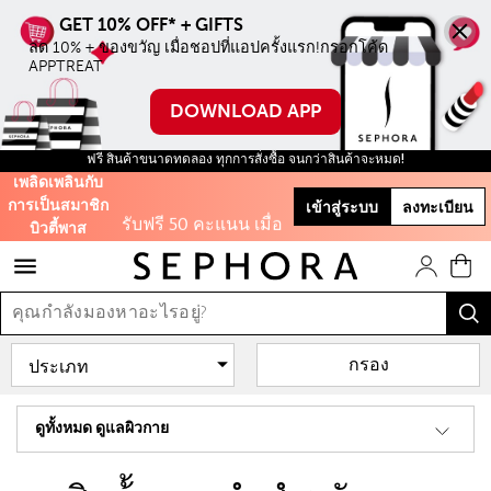
ออนไลน์ครั้งแรก
ลด 10% + ของขวัญ เมื่อชอปที่แอปครั้งแรก!กรอกโค้ด 
ใช้โค้ด WELCOME
APPTREAT
สะสมคะแนนบิ้วตี้
DOWNLOAD APP
พาสเพื่อรับของขวัญ
จัดส่งฟรีเมื่อสั่งสินค้าครบ ฿500
และส่วนลดต่างๆ
ฟรี สินค้าขนาดทดลอง ทุกการสั่งซื้อ จนกว่าสินค้าจะหมด!
เพลิดเพลินกับ
การเป็นสมาชิก
เข้าสู่ระบบ
ลงทะเบียน
รับฟรี 50 คะแนน เมื่อ
บิวตี้พาส
สมัครสมาชิก
และสิทธิะิเศษอีก
มากมาย!
กรอง
ดูทั้งหมด ดูแลผิวกาย