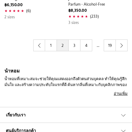
Parfum - Alcohol-Free
฿6,150.00
(6)
฿8,350.00
(233)
2 sizes
3 sizes
1
2
3
4
...
19
น้ำหอม
น้ำหอมที่เหมาะสมจะช่วยให้คุณแสดงออกถึงตัวตนส่วนบุคคล ทำให้คุณรู้สึก
มั่นใจ และสร้างความประทับใจแรกที่ดี ค้นหากลิ่นที่เหมาะกับบุคลิกภาพของ
คุณจากกลุ่มน้ำหอม สเปรย์ ระงับกลิ่นกาย และอื่นๆ ที่มีให้เลือกมากมายเมื่อ
อ่านเพิ่ม
คุณช้อปออนไลน์กับ Sephora.
หากคุณชอบกลิ่นหอมเบาๆ แบบเขตร้อนที่ทำให้นึกถึงการพักผ่อน คุณจะหลง
รักคอลเลกชันน้ำหอม Eau De Toilette ของเรา ซึ่งสามารถสร้างบรรยากาศ
เกี่ยวกับเรา
สำหรับวันหยุดริมชายหาดได้ทันที และเป็นการเสริมที่สมบูรณ์แบบสำหรับ
การเดินทางครั้งถัดไปของคุณ เรายังมีน้ำหอมประเภทอื่นๆ ที่คุณสามารถใช้
ศูนย์บริการลูกค้า
เพื่อเพิ่มสีสันให้กับวันของคุณ น้ำหอมน้ำมันสำหรับผมสามารถช่วยขจัดกลิ่น