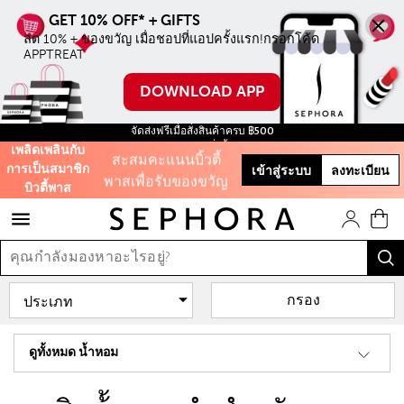
ลด 10% ทุกชิ้น ไม่มี
ขั้นตำ่ เมื่อชอปบน
ลด 10% + ของขวัญ เมื่อชอปที่แอปครั้งแรก!กรอกโค้ด 
APPTREAT
ออนไลน์ครั้งแรก
DOWNLOAD APP
ใช้โค้ด WELCOME
จัดส่งฟรีเมื่อสั่งสินค้าครบ ฿500
สะสมคะแนนบิ้วตี้
ฟรี สินค้าขนาดทดลอง ทุกการสั่งซื้อ จนกว่าสินค้าจะหมด!
เพลิดเพลินกับ
พาสเพื่อรับของขวัญ
การเป็นสมาชิก
เข้าสู่ระบบ
ลงทะเบียน
และส่วนลดต่างๆ
บิวตี้พาส
รับฟรี 50 คะแนน เมื่อ
สมัครสมาชิก
กรอง
และสิทธิะิเศษอีก
มากมาย!
ดูทั้งหมด น้ำหอม