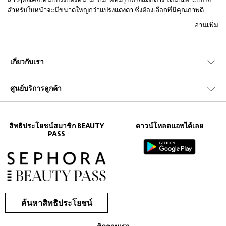
สำหรับใบหน้าจะมีขนาดใหญ่กว่าแปรงแต่งตา ซึ่งต้องเลือกที่มีคุณภาพดี
เพราะมันจะต้องมอบสัมผัสที่บางเบาที่สุด Sephora จึงขอแนะนำแปรงแต่ง
อ่านเพิ่ม
หน้าจากแบรนด์
,
,
,
แต่ก่อน
Zoeva
Sigma Beauty
E.L.F.
Makeup Studio
ที่จะรู้จักการใช้งาน สาวๆมาดูชนิดแปรงแต่ละแบบกันก่อน ซึ่งจะแบ่งออกเป็น
2 ชนิด
เกี่ยวกับเรา
แปรงขนธรรมชาติคือแปรงขนสัตว์ต่างๆ อย่างขนม้า ขนกระรอก ซึ่งจะมี
คุณสมบัติละเอียด เบาสบายผิว เหมาะสำหรับการปัดแก้ม ลงอายแชโดว์ ส่วน
ศูนย์บริการลูกค้า
แปรงขนสังเคราะห์ ทำมาจากใยสังเคราะห์ มีความนิ่มแต่ไม่คืนรูปเหมือนขน
ธรรมชาติ เหมาะกับครีมรองพื้น คราวนี้เรามารู้จักกับแปรงแบบต่างๆกันบ้าง
แปรง ลงรองพื้น จะมีลักษณะปลายตัดตรง ช่วยให้ลงรองพื้นได้บางเบากลืนไป
กับผิว ส่วนแปรงแบนปลายมนแบบดูโอไฟเบอร์จะให้การปกปิดที่หนากว่า
สิทธิประโยชน์สมาชิก BEAUTY
ดาวน์โหลดแอพได้เลย
เหมาะกับผลิตภัณฑ์แบบน้ำและครีม
PASS
แปรงลงแป้งหัวแปรงจะบานไว้ลงแป้งทั่วใบหน้าเพื่อเซ็ตหน้าหลังลงรองพื้น
ส่วนแปรงปัดแก้มจะคล้ายกับแปรงทาแป้ง แต่เล็กกว่า ควรเลือกใช้เป็นขน
สังเคราะห์จะเหมาะสุด ส่วนเวลาปัดก็ให้ยิ้มนิดๆ ส่วนแปรงลงคอนซีลเลอร์จะ
เรียวแบน ควรใช้เป็นขนสังเคราะห์นะ เรามีหลักเกณฑ์ในการเลือกซื้อดังนี้
ค้นหาสิทธิประโยชน์
แปรงแต่งหน้าที่ดีต้องมีขนแปรงนุ่ม เป็นระเบียบ ไม่ก่อให้เกิดการระคาย
เคือง การสปริงตัวต้องดี นอกจากนี้ต้องไม่พบสีบลัชออนติดข้างแปรง และ ต้อง