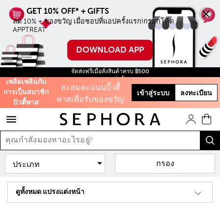
ลด 10% ทุกชิ้น ไม่มี
ขั้นตำ่ เมื่อชอปบน
ลด 10% + ของขวัญ เมื่อชอปที่แอปครั้งแรก!กรอกโค้ด 
APPTREAT
ออนไลน์ครั้งแรก
DOWNLOAD APP
ใช้โค้ด WELCOME
จัดส่งฟรีเมื่อสั่งสินค้าครบ ฿500
สะสมคะแนนบิ้วตี้
ฟรี สินค้าขนาดทดลอง ทุกการสั่งซื้อ จนกว่าสินค้าจะหมด!
เพลิดเพลินกับ
พาสเพื่อรับของขวัญ
การเป็นสมาชิก
เข้าสู่ระบบ
ลงทะเบียน
บิวตี้พาส
และส่วนลดต่างๆ
รับฟรี 50 คะแนน เมื่อ
สมัครสมาชิก
กรอง
และสิทธิะิเศษอีก
มากมาย!
ดูทั้งหมด แปรงแต่งหน้า