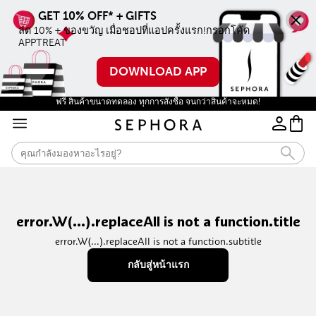
ลด 10% + ของขวัญ เมื่อชอปที่แอปครั้งแรก!กรอกโค้ด 
APPTREAT
DOWNLOAD APP
ฟรี สินค้าขนาดทดลอง ทุกการสั่งซื้อ จนกว่าสินค้าจะหมด!
error.W(...).replaceAll is not a function.title
error.W(...).replaceAll is not a function.subtitle
กลับสู่หน้าแรก