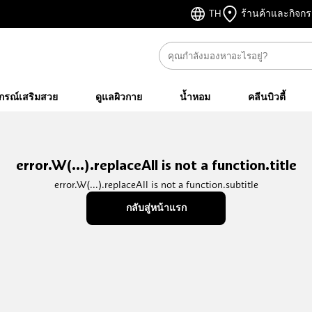
TH
ร้านค้าและกิจก
ปกรณ์เสริมสวย
ดูแลผิวกาย
น้ำหอม
คลีนบิวตี้
error.W(...).replaceAll is not a function.title
error.W(...).replaceAll is not a function.subtitle
กลับสู่หน้าแรก