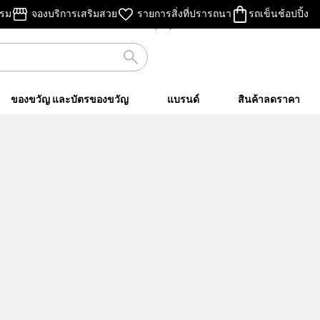
ฟรี สินค้าขนาดทดลอง
รรม
จองบริการเสริมสวย
รายการสิ่งที่ปรารถนา
รถเข็นช้อปปิ้ง
ทุกการสั่งซื้อ จนกว่าสินค้าจะหมด!
ไม่คิดค่าส่ง
เมื่อชอปครบ ฿500 ขึ้นไป
ของขวัญ และบัตรของขวัญ
แบรนด์
สินค้าลดราคา