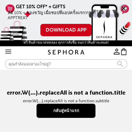
ลด 10% + ของขวัญ เมื่อชอปที่แอปครั้งแรก!กรอกโค้ด 
APPTREAT
DOWNLOAD APP
ฟรี สินค้าขนาดทดลอง ทุกการสั่งซื้อ จนกว่าสินค้าจะหมด!
error.W(...).replaceAll is not a function.title
error.W(...).replaceAll is not a function.subtitle
กลับสู่หน้าแรก