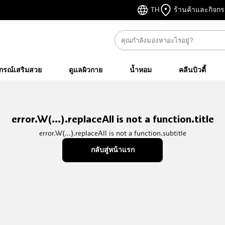
TH
ร้านค้าและกิจก
ปกรณ์เสริมสวย
ดูแลผิวกาย
น้ำหอม
คลีนบิวตี้
error.W(...).replaceAll is not a function.title
error.W(...).replaceAll is not a function.subtitle
กลับสู่หน้าแรก