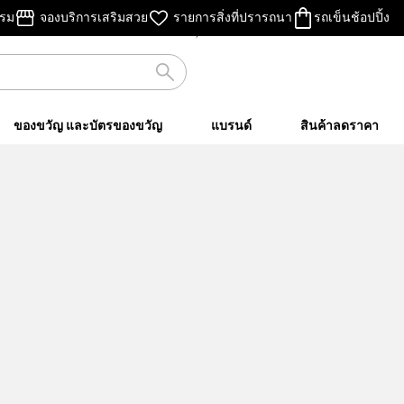
ไม่คิดค่าส่ง
รรม
จองบริการเสริมสวย
รายการสิ่งที่ปรารถนา
รถเข็นช้อปปิ้ง
เมื่อชอปครบ ฿500 ขึ้นไป
ของขวัญ และบัตรของขวัญ
แบรนด์
สินค้าลดราคา