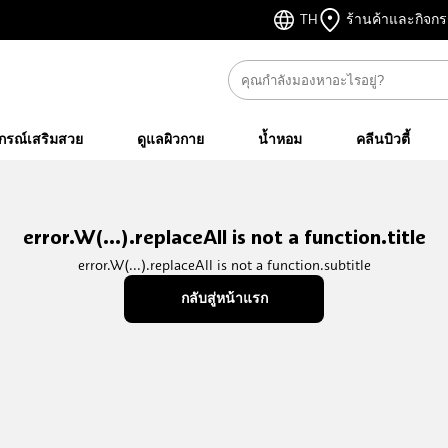
TH
ร้านค้าและกิจก
ปกรณ์เสริมสวย
ดูแลผิวกาย
น้ำหอม
คลีนบิวตี้
error.W(...).replaceAll is not a function.title
error.W(...).replaceAll is not a function.subtitle
กลับสู่หน้าแรก