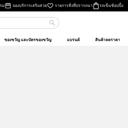
ไม่คิดค่าส่ง
รรม
จองบริการเสริมสวย
รายการสิ่งที่ปรารถนา
รถเข็นช้อปปิ้ง
เมื่อชอปครบ ฿500 ขึ้นไป
ของขวัญ และบัตรของขวัญ
แบรนด์
สินค้าลดราคา